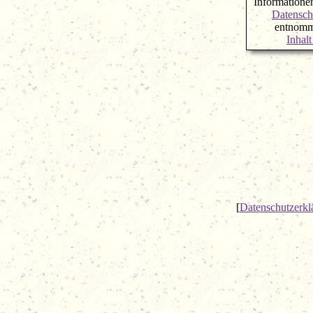
Informatione
Datensch
entnomm
Inhal
[
Datenschutzerkl