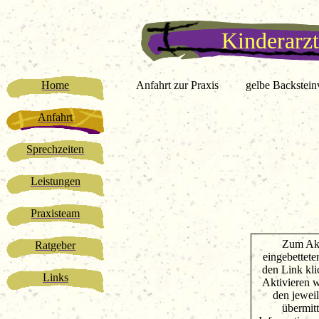
Kinderarzt
Home
Anfahrt zur Praxis
gelbe Backstein
Anfahrt
Sprechzeiten
Leistungen
Praxisteam
Zum Akt
Ratgeber
eingebettete
den Link kli
Links
Aktivieren 
den jewei
übermitt